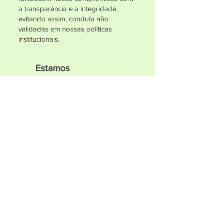
a transparência e a integridade,
evitando assim, conduta não
validadas em nossas políticas
institucionais.
Estamos
disponibilizando o e-
mail:
compliance@unisau.org.
br
, para o registro de relato
que ferem o nosso código
de condutas éticas ou
legislação vigente.
O Programa de Compliance tem
como objetivo promover a melhoria
contínua da qualidade dos serviços e
contribuir, com transparência, para a
sustentabilidade do setor.